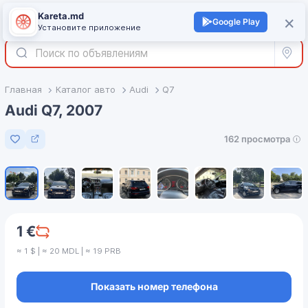
Kareta.md
+
×
Войти
Google Play
Установите приложение
Все р
Главная
Каталог авто
Audi
Q7
Audi Q7, 2007
162 просмотра
Добавить в избранное
1
/
8
1 €
≈ 1 $ | ≈ 20 MDL | ≈ 19 PRB
Показать номер телефона