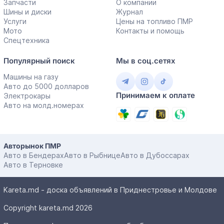
Запчасти
О компании
Шины и диски
Журнал
Услуги
Цены на топливо ПМР
Мото
Контакты и помощь
Спецтехника
Популярный поиск
Мы в соц.сетях
Машины на газу
Авто до 5000 долларов
Принимаем к оплате
Электрокары
Авто на молд.номерах
Авторынок ПМР
Авто в Бендерах
Авто в Рыбнице
Авто в Дубоссарах
Авто в Терновке
Kareta.md - доска объявлений в Приднестровье и Молдове
Copyright kareta.md 2026