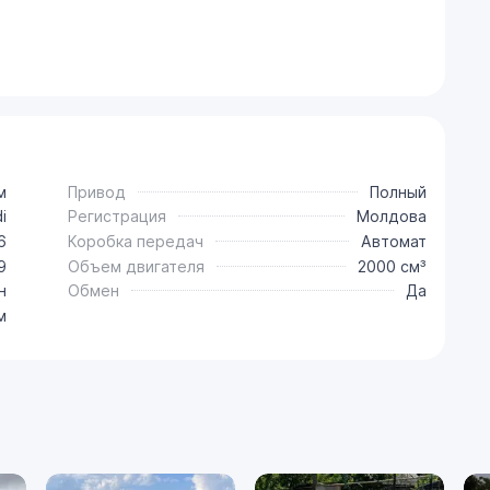
м
Привод
Полный
i
Регистрация
Молдова
6
Коробка передач
Автомат
9
Объем двигателя
2000 см³
н
Обмен
Да
м