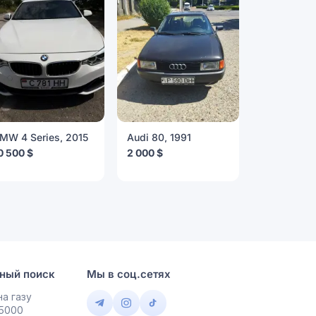
MW 4 Series, 2015
Audi 80, 1991
Mazda 6, 
0 500 $
2 000 $
6 500 $
ный поиск
Мы в соц.сетях
а газу
 5000