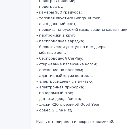
- подогрев сидений;
- подогрев руля;
- камеры 360 градусов;
- топовая акустика Bang&Olufsen;
- авто дальний свет;
- прошита на русский язык, зашиты карты нави
- партроники в круг;
- беспроводная зарядка;
- бесключевой доступ на все двери;
- мёртвые зоны;
- беспроводной CarPlay;
- открывание багажника ногой;
- слежение по полосам;
- адаптивный круиз контроль;
- электросиденья с памятью;
- электронная приборка;
- панорамный люк;
- датчики дождя/света;
- диски R20 с резиной Good Year;
- обвес S Line и тд.
Кузов отполирован и покрыт керамикой.