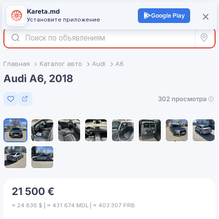
Kareta.md
+
×
Войти
Google Play
Установите приложение
Все р
Главная
Каталог авто
Audi
A6
Audi A6, 2018
302 просмотра
Добавить в избранное
1
/
10
21 500 €
≈ 24 836 $ | ≈ 431 674 MDL | ≈ 403 307 PRB