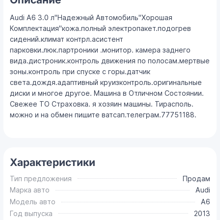
Audi A6 3.0 л"Надежный Автомобиль"Хорошая
Комплектация"кожа.полный электропакет.подогрев
сидений.климат контрл.асистент
парковки.люк.партроники .монитор. камера заднего
вида.дистроник.контроль движения по полосам.мертвые
зоны.контроль при спуске с горы.датчик
света.дождя.адаптивный круизконтроль.оригинальные
диски и многое другое. Машина в Отличном Состоянии.
Свежее ТО Страховка. я хозяин машины. Тирасполь.
можно и на обмен пишите ватсап.телеграм.77751188.
Характеристики
Тип предложения
Продам
Марка авто
Audi
Модель авто
A6
Год выпуска
2013