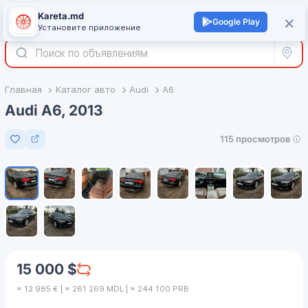
Kareta.md
+
×
Войти
Google Play
Установите приложение
Все р
Главная
Каталог авто
Audi
A6
Audi A6, 2013
115 просмотров
Добавить в избранное
1
/
10
15 000 $
≈ 12 985 € | ≈ 261 269 MDL | ≈ 244 100 PRB