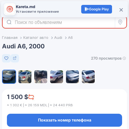
Kareta.md
+
×
Войти
Google Play
Установите приложение
Все р
Главная
Каталог авто
Audi
A6
Audi A6, 2000
270 просмотров
Добавить в избранное
1
/
6
1 500 $
≈ 1 302 € | ≈ 26 159 MDL | ≈ 24 440 PRB
Показать номер телефона