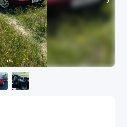
1
/
6