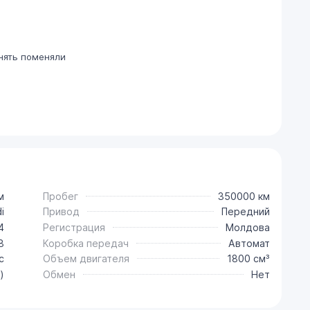
нять поменяли
м
Пробег
350000 км
i
Привод
Передний
4
Регистрация
Молдова
8
Коробка передач
Автомат
с
Объем двигателя
1800 см³
)
Обмен
Нет