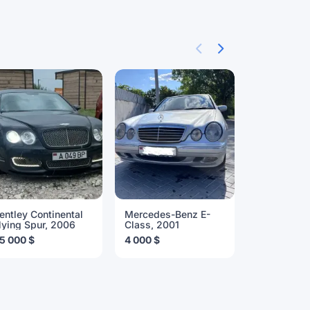
entley Continental
Mercedes-Benz E-
Lexus RX, 
lying Spur, 2006
Class, 2001
25 000 €
5 000 $
4 000 $