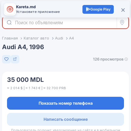
Kareta.md
+
×
Войти
Google Play
Установите приложение
Все р
Главная
Каталог авто
Audi
A4
Audi A4, 1996
126 просмотров
Добавить в избранное
35 000 MDL
≈ 2 014 $ | ≈ 1 743 € | ≈ 32 700 PRB
Показать номер телефона
Написать сообщение
Пользователь получит уведомление на сайте и в мобильном